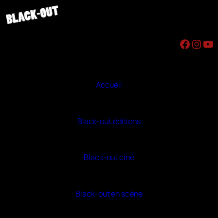
Aller
au
contenu
Facebook
Instagram
YouTube
Accueil
Black-out éditions
Black-out ciné
Black-out en scène