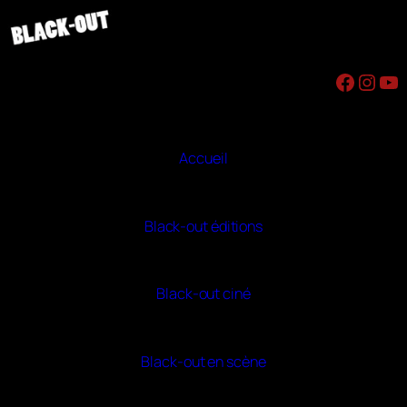
Aller
au
contenu
Facebook
Instagram
YouTube
Accueil
Black-out éditions
Black-out ciné
Black-out en scène