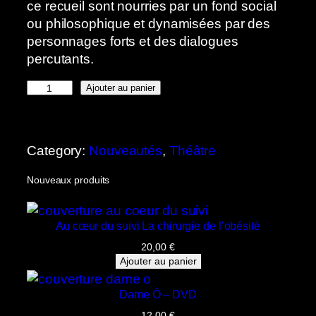
ce recueil sont nourries par un fond social
ou philosophique et dynamisées par des
personnages forts et des dialogues
percutants.
q
Ajouter au panier
u
a
n
Category:
Nouveautés
, 
Théâtre
t
i
Nouveaux produits
t
é
Au cœur du suivi La chirurgie de l’obésité
d
e
20,00
€
Ajouter au panier
À
e
Dame Ô – DVD
n
12,00
€