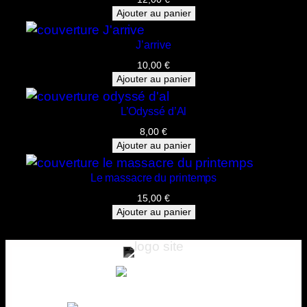
p
Ajouter au panier
e
r
J’arrive
d
10,00
€
r
Ajouter au panier
e
l
L’Odyssé d’Al
a
8,00
€
t
Ajouter au panier
ê
t
Le massacre du printemps
e
15,00
€
Ajouter au panier