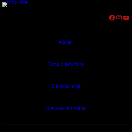
Aller
au
Facebook
Instagram
YouTube
contenu
Accueil
Black-out éditions
Black-out ciné
Black-out en scène