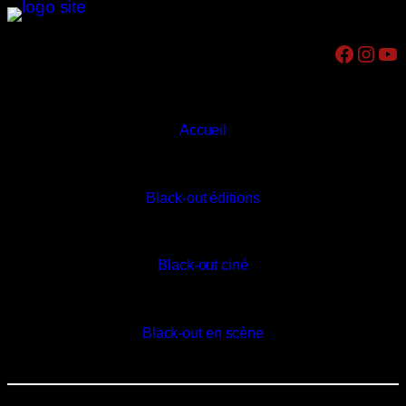
Aller
au
Facebook
Instagram
YouTube
contenu
Accueil
Black-out éditions
Black-out ciné
Black-out en scène