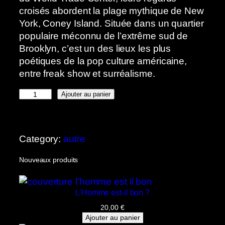
croisés abordent la plage mythique de New
York, Coney Island. Située dans un quartier
populaire méconnu de l’extrême sud de
Brooklyn, c’est un des lieux les plus
poétiques de la pop culture américaine,
entre freak show et surréalisme.
q
Ajouter au panier
u
a
n
Category:
autre
t
i
Nouveaux produits
t
é
L’Homme est-il bon ?
d
e
20,00
€
Ajouter au panier
C