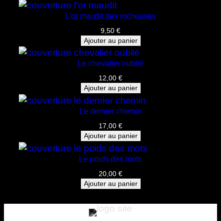
o
L’or maudit des rocheuses
n
9,50
€
e
Ajouter au panier
y
i
Le chevalier oublié
s
12,00
€
l
Ajouter au panier
a
n
Le dernier chemin
d
17,00
€
i
Ajouter au panier
n
m
Le poids des mots
y
20,00
€
e
Ajouter au panier
y
e
s