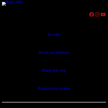
Aller
au
Facebook
Instagram
YouTube
contenu
Accueil
Black-out éditions
Black-out ciné
Black-out en scène