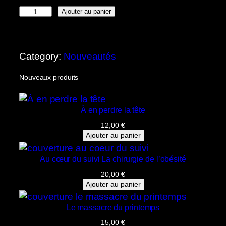
q
Ajouter au panier
u
a
n
Category:
Nouveautés
t
i
Nouveaux produits
t
é
À en perdre la tête
d
e
12,00
€
Ajouter au panier
V
i
Au cœur du suivi La chirurgie de l’obésité
e
20,00
€
i
Ajouter au panier
l
l
Le massacre du printemps
i
15,00
€