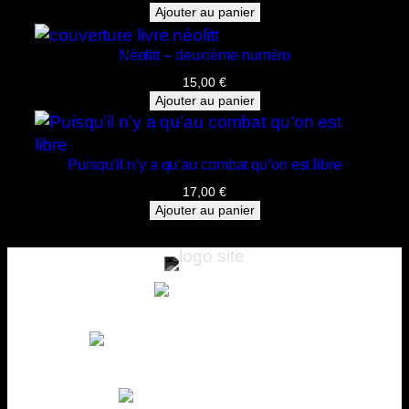
r
Ajouter au panier
?
ç
Néolitt – deuxième numéro
a
15,00
€
p
Ajouter au panier
u
e
!
Puisqu’il n’y a qu’au combat qu’on est libre
17,00
€
Ajouter au panier